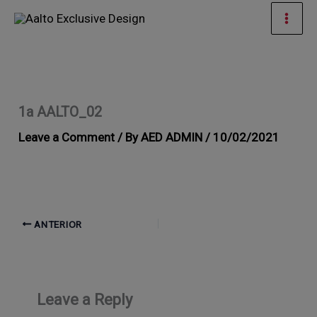
Ir
Men
al
prin
contenido
1a AALTO_02
Leave a Comment
/ By
AED ADMIN
/
10/02/2021
ANTERIOR
Leave a Reply