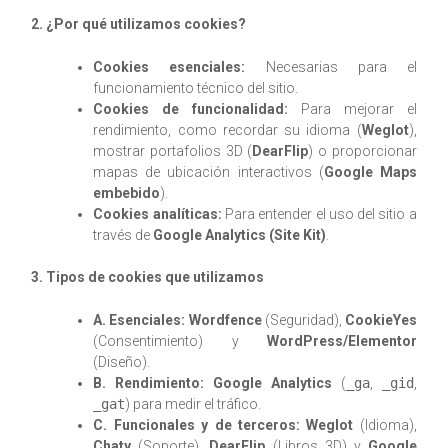
2. ¿Por qué utilizamos cookies?
Cookies esenciales:
Necesarias para el
funcionamiento técnico del sitio.
Cookies de funcionalidad:
Para mejorar el
rendimiento, como recordar su idioma (
Weglot
),
mostrar portafolios 3D (
DearFlip
) o proporcionar
mapas de ubicación interactivos (
Google Maps
embebido
).
Cookies analíticas:
Para entender el uso del sitio a
través de
Google Analytics (Site Kit)
.
3. Tipos de cookies que utilizamos
A. Esenciales:
Wordfence
(Seguridad),
CookieYes
(Consentimiento) y
WordPress/Elementor
(Diseño).
B. Rendimiento:
Google Analytics
(
_ga
,
_gid
,
_gat
) para medir el tráfico.
C. Funcionales y de terceros:
Weglot
(Idioma),
Chaty
(Soporte),
DearFlip
(Libros 3D) y
Google