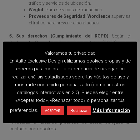
tráfico y servicios de ubicación.
Weglot:
Para servicios de traducción.
Proveedores de Seguridad:
Wordfence
supervisa
el tráfico para prevenir ciberataques.
5. Sus derechos (Cumplimiento del RGPD)
Según el
Reglamento General de Protección de Datos (RGPD), usted
tiene derecho a acceder, rectificar o eliminar sus datos
Valoramos tu privacidad
personales. También puede oponerse al tratamiento de sus
En Aalto Exclusive Design utilizamos cookies propias y de
datos o solicitar su portabilidad.
terceros para mejorar tu experiencia de navegación,
6. Seguridad de sus datos
Utilizamos
Wordfence Security
y
realizar análisis estadísticos sobre tus hábitos de uso y
cifrado SSL para proteger su información. Aunque nos
mostrarte contenido personalizado (como nuestros
esforzamos por utilizar medios comercialmente aceptables
catálogos interactivos en 3D). Puedes elegir entre
para proteger sus datos personales, no podemos garantizar
«Aceptar todo», «Rechazar todo» o personalizar tus
su seguridad absoluta.
preferencias.
Más información
Rechazar
ACEPTAR
7. Contacto
Si tiene alguna pregunta sobre esta Política de
Privacidad o nuestras prácticas de datos, póngase en
contacto con nosotros: