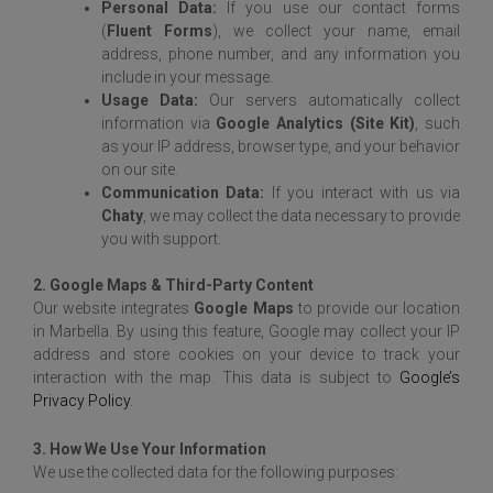
Personal Data:
If you use our contact forms
(
Fluent Forms
), we collect your name, email
address, phone number, and any information you
include in your message.
Usage Data:
Our servers automatically collect
information via
Google Analytics (Site Kit)
, such
as your IP address, browser type, and your behavior
on our site.
Communication Data:
If you interact with us via
Chaty
, we may collect the data necessary to provide
you with support.
2. Google Maps & Third-Party Content
Our website integrates
Google Maps
to provide our location
in Marbella. By using this feature, Google may collect your IP
address and store cookies on your device to track your
interaction with the map. This data is subject to
Google’s
Privacy Policy
.
3. How We Use Your Information
We use the collected data for the following purposes: