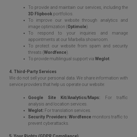
To provide and maintain our services, including the
3D Flipbook
portfolios.
To improve our website through analytics and
image optimization (
Optimole
).
To respond to your inquiries and manage
appointments at our Marbella showroom.
To protect our website from spam and security
threats (
Wordfence
).
To provide multilingual support via
Weglot
.
4. Third-Party Services
We do not sell your personal data. We share information with
service providers that help us operate our website:
Google Site Kit/Analytics/Maps:
For traffic
analysis and location services.
Weglot:
For translation services.
Security Providers:
Wordfence
monitors traffic to
prevent cyberattacks.
5. Your Rights (GDPR Compliance)