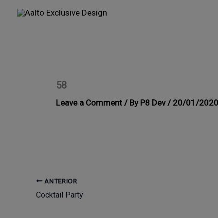
Ir
al
contenido
58
Leave a Comment
/ By
P8 Dev
/
20/01/202
ANTERIOR
Cocktail Party