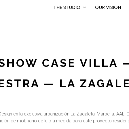
THE STUDIO
OUR VISION
SHOW CASE VILLA 
ESTRA — LA ZAGAL
Design en la exclusiva urbanización La Zagaleta, Marbella. AAL
ación de mobiliario de lujo a medida para este proyecto residenc