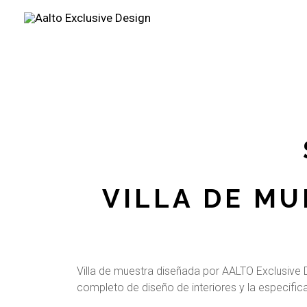
Skip
to
content
VILLA DE MU
Villa de muestra diseñada por AALTO Exclusive 
completo de diseño de interiores y la especific